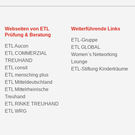
Webseiten von ETL
Weiterführende Links
Prüfung & Beratung
ETL-Gruppe
ETL Aucon
ETL GLOBAL
ETL COMMERZIAL
Women´s Networking
TREUHAND
Lounge
ETL consit
ETL-Stiftung Kinderträume
ETL mensching plus
ETL Mitteldeutschland
ETL Mittelrheinische
Treuhand
ETL RINKE TREUHAND
ETL WRG