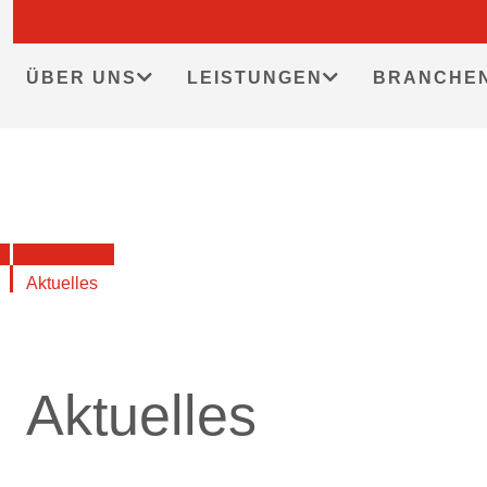
Skip
to
content
ÜBER UNS
LEISTUNGEN
BRANCHE
Aktuelles
Aktuelles