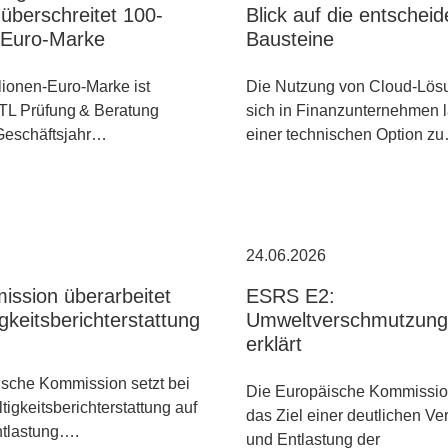
überschreitet 100-
Blick auf die entschei
n-Euro-Marke
Bausteine
lionen-Euro-Marke ist
Die Nutzung von Cloud-Lös
TL Prüfung & Beratung
sich in Finanzunternehmen 
 Geschäftsjahr…
einer technischen Option z
24.06.2026
ssion überarbeitet
ESRS E2:
gkeitsberichterstattung
Umweltverschmutzung 
erklärt
sche Kommission setzt bei
Die Europäische Kommission
tigkeitsberichterstattung auf
das Ziel einer deutlichen V
ntlastung….
und Entlastung der