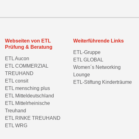
Webseiten von ETL
Weiterführende Links
Prüfung & Beratung
ETL-Gruppe
ETL Aucon
ETL GLOBAL
ETL COMMERZIAL
Women´s Networking
TREUHAND
Lounge
ETL consit
ETL-Stiftung Kinderträume
ETL mensching plus
ETL Mitteldeutschland
ETL Mittelrheinische
Treuhand
ETL RINKE TREUHAND
ETL WRG