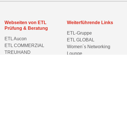
Webseiten von ETL
Weiterführende Links
Prüfung & Beratung
ETL-Gruppe
ETL Aucon
ETL GLOBAL
ETL COMMERZIAL
Women´s Networking
TREUHAND
Lounge
ETL consit
ETL-Stiftung Kinderträume
ETL mensching plus
ETL Mitteldeutschland
ETL Mittelrheinische
Treuhand
ETL RINKE TREUHAND
ETL WRG