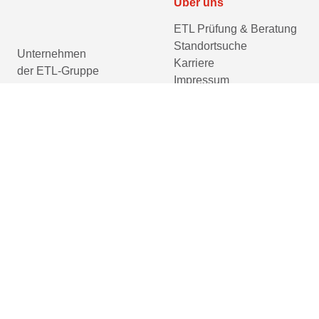
Über uns
ETL Prüfung & Beratung
Standortsuche
Unternehmen
Karriere
der ETL-Gruppe
Impressum
Datenschutzerklärung
Barrierefreiheitserklärung
Cookie-Einstellungen
prüfen
Gleichbehandlung und Gleichberechtigung sind uns überaus wichtig! Im Sinn