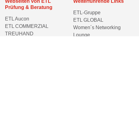
Webseiten von ETL
Weiterführende Links
Prüfung & Beratung
ETL-Gruppe
ETL Aucon
ETL GLOBAL
ETL COMMERZIAL
Women´s Networking
TREUHAND
Lounge
ETL consit
ETL-Stiftung Kinderträume
ETL mensching plus
ETL Mitteldeutschland
ETL Mittelrheinische
Treuhand
ETL RINKE TREUHAND
ETL WRG
e einer besseren Lesbarkeit der Texte wählen wir für unsere Kommunikationskanäl