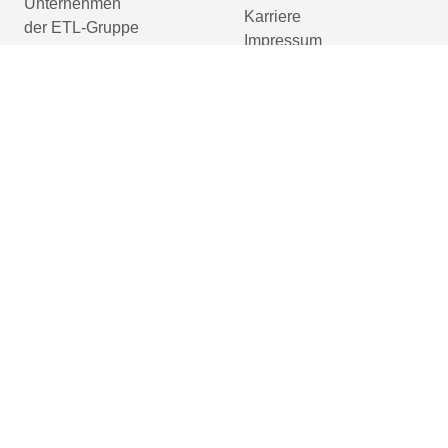
Unternehmen
Karriere
der ETL-Gruppe
Impressum
Datenschutzerklärung
Barrierefreiheitserklärung
Cookie-Einstellungen
prüfen
Gleichbehandlung und Gleichberechtigung sind uns überaus wichtig! Im Sinn
personenbezogenen Hauptwörtern. Dies impliziert aber keinesfalls eine Benac
sich von den Inhalten unserer Informationskanäle gleichermaßen angesprochen
Informationsvermittlung.