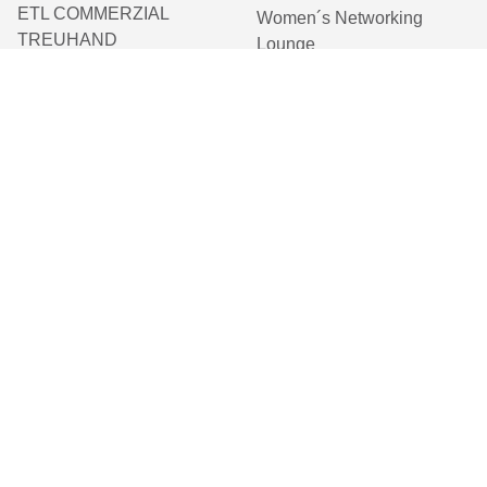
ETL COMMERZIAL
Women´s Networking
TREUHAND
Lounge
ETL consit
ETL-Stiftung Kinderträume
ETL mensching plus
ETL Mitteldeutschland
ETL Mittelrheinische
Treuhand
ETL RINKE TREUHAND
ETL WRG
e einer besseren Lesbarkeit der Texte wählen wir für unsere Kommunikationskanäl
hteiligung des jeweils anderen Geschlechts, sondern ist im Sinne der sprachlich
 fühlen. Im Sinne der Gender Mainstreaming-Strategie der Bundesregierung vertret