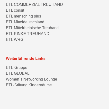
ETL COMMERZIAL TREUHAND
ETL consit
ETL mensching plus
ETL Mitteldeutschland
ETL Mittelrheinische Treuhand
ETL RINKE TREUHAND
ETL WRG
Weiterführende Links
ETL-Gruppe
ETL GLOBAL
Women´s Networking Lounge
ETL-Stiftung Kinderträume