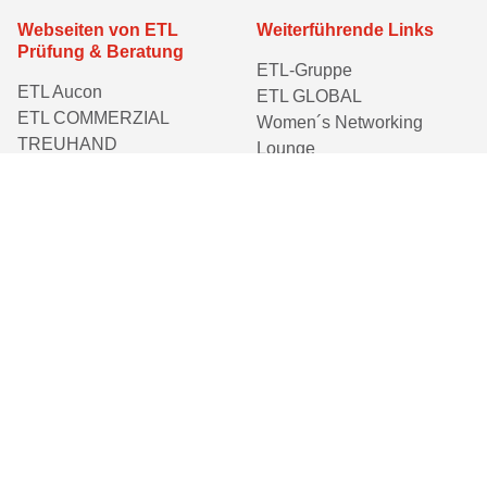
Webseiten von ETL
Weiterführende Links
Prüfung & Beratung
ETL-Gruppe
ETL Aucon
ETL GLOBAL
ETL COMMERZIAL
Women´s Networking
TREUHAND
Lounge
ETL consit
ETL-Stiftung Kinderträume
ETL mensching plus
ETL Mitteldeutschland
ETL Mittelrheinische
Treuhand
ETL RINKE TREUHAND
ETL WRG