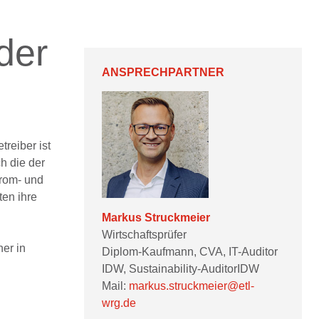
der
ANSPRECHPARTNER
reiber ist
h die der
trom- und
ten ihre
Markus Struckmeier
Wirtschaftsprüfer
er in
Diplom-Kaufmann, CVA, IT-Auditor
IDW, Sustainability-AuditorIDW
Mail:
markus.struckmeier@etl-
wrg.de