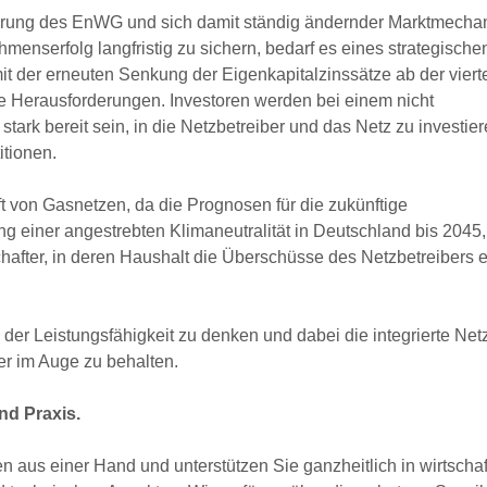
führung des EnWG und sich damit ständig ändernder Marktmech
nserfolg langfristig zu sichern, bedarf es eines strategische
 der erneuten Senkung der Eigenkapitalzinssätze ab der viert
e Herausforderungen. Investoren werden bei einem nicht
ark bereit sein, in die Netzbetreiber und das Netz zu investier
tionen.
ft von Gasnetzen, da die Prognosen für die zukünftige
 einer angestrebten Klimaneutralität in Deutschland bis 2045
hafter, in deren Haushalt die Überschüsse des Netzbetreibers e
g der Leistungsfähigkeit zu denken und dabei die integrierte Ne
er im Auge zu behalten.
nd Praxis.
n aus einer Hand und unterstützen Sie ganzheitlich in wirtschaf