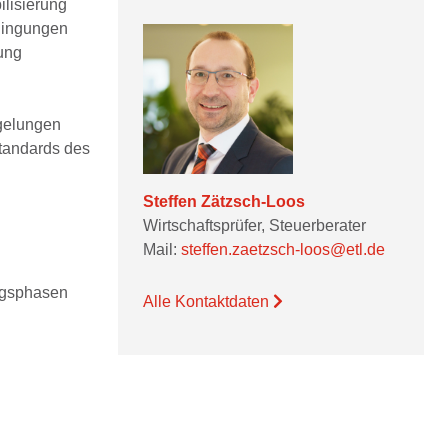
ilisierung
edingungen
ung
egelungen
tandards des
Steffen Zätzsch-Loos
Wirtschaftsprüfer, Steuerberater
Mail:
steffen.zaetzsch-loos@etl.de
ungsphasen
Alle Kontaktdaten