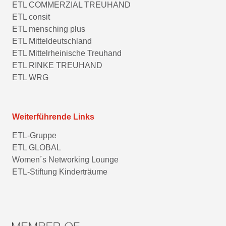
ETL COMMERZIAL TREUHAND
ETL consit
ETL mensching plus
ETL Mitteldeutschland
ETL Mittelrheinische Treuhand
ETL RINKE TREUHAND
ETL WRG
Weiterführende Links
ETL-Gruppe
ETL GLOBAL
Women´s Networking Lounge
ETL-Stiftung Kinderträume