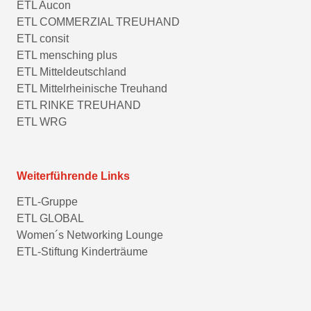
ETL Aucon
ETL COMMERZIAL TREUHAND
ETL consit
ETL mensching plus
ETL Mitteldeutschland
ETL Mittelrheinische Treuhand
ETL RINKE TREUHAND
ETL WRG
Weiterführende Links
ETL-Gruppe
ETL GLOBAL
Women´s Networking Lounge
ETL-Stiftung Kinderträume