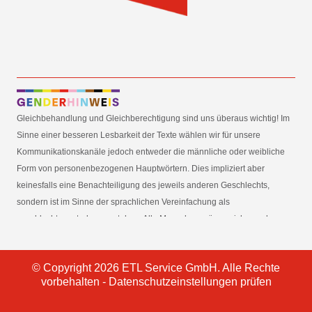
Gleichbehandlung und Gleichberechtigung sind uns überaus wichtig! Im
Sinne einer besseren Lesbarkeit der Texte wählen wir für unsere
Kommunikationskanäle jedoch entweder die männliche oder weibliche
Form von personenbezogenen Hauptwörtern. Dies impliziert aber
keinesfalls eine Benachteiligung des jeweils anderen Geschlechts,
sondern ist im Sinne der sprachlichen Vereinfachung als
geschlechtsneutral zu verstehen. Alle Menschen mögen sich von den
Inhalten unserer Informationskanäle gleichermaßen angesprochen
fühlen. Im Sinne der Gender Mainstreaming-Strategie der
© Copyright 2026 ETL Service GmbH. Alle Rechte
Bundesregierung vertreten wir ausdrücklich eine Politik der
vorbehalten -
Datenschutzeinstellungen prüfen
gleichstellungssensiblen Informationsvermittlung.