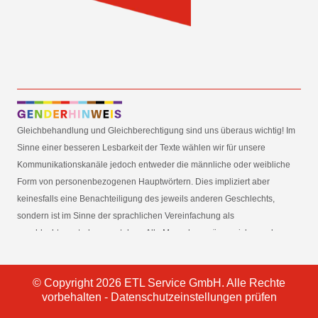
Gleichbehandlung und Gleichberechtigung sind uns überaus wichtig! Im
Sinne einer besseren Lesbarkeit der Texte wählen wir für unsere
Kommunikationskanäle jedoch entweder die männliche oder weibliche
Form von personenbezogenen Hauptwörtern. Dies impliziert aber
keinesfalls eine Benachteiligung des jeweils anderen Geschlechts,
sondern ist im Sinne der sprachlichen Vereinfachung als
geschlechtsneutral zu verstehen. Alle Menschen mögen sich von den
Inhalten unserer Informationskanäle gleichermaßen angesprochen
fühlen. Im Sinne der Gender Mainstreaming-Strategie der
© Copyright 2026 ETL Service GmbH. Alle Rechte
Bundesregierung vertreten wir ausdrücklich eine Politik der
vorbehalten -
Datenschutzeinstellungen prüfen
gleichstellungssensiblen Informationsvermittlung.