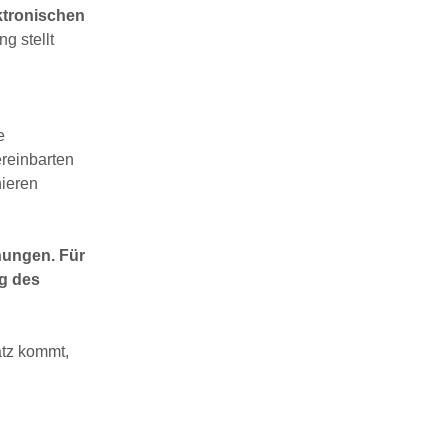
ektronischen
g stellt
e
reinbarten
hieren
nungen. Für
g des
atz kommt,