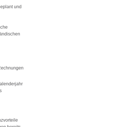
geplant und
sche
ländischen
 Rechnungen
alenderjahr
s
zvorteile
en bereits