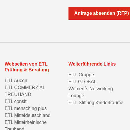
Anfrage absenden (RFP)
Webseiten von ETL
Weiterführende Links
Prüfung & Beratung
ETL-Gruppe
ETL Aucon
ETL GLOBAL
ETL COMMERZIAL
Women´s Networking
TREUHAND
Lounge
ETL consit
ETL-Stiftung Kinderträume
ETL mensching plus
ETL Mitteldeutschland
ETL Mittelrheinische
Treuhand