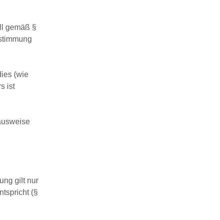
ll gemäß §
ustimmung
ies (wie
 ist
ausweise
ng gilt nur
tspricht (§