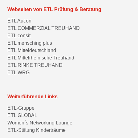
Webseiten von ETL Prüfung & Beratung
ETL Aucon
ETL COMMERZIAL TREUHAND
ETL consit
ETL mensching plus
ETL Mitteldeutschland
ETL Mittelrheinische Treuhand
ETL RINKE TREUHAND
ETL WRG
Weiterführende Links
ETL-Gruppe
ETL GLOBAL
Women´s Networking Lounge
ETL-Stiftung Kinderträume