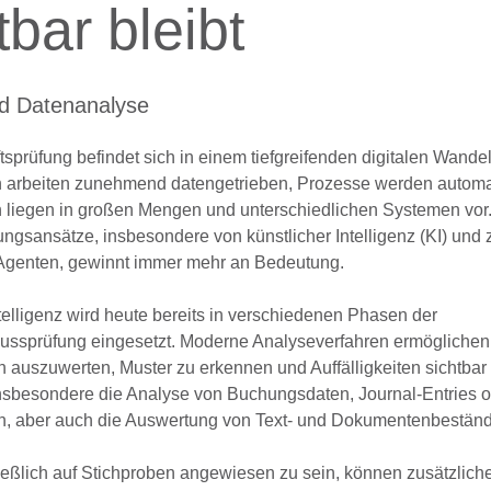
bar bleibt
nd Datenanalyse
tsprüfung befindet sich in einem tiefgreifenden digitalen Wandel
arbeiten zunehmend datengetrieben, Prozesse werden automat
n liegen in großen Mengen und unterschiedlichen Systemen vor.
üfungsansätze, insbesondere von
künstlicher Intelligenz (KI)
und 
Agenten
, gewinnt immer mehr an Bedeutung.
telligenz wird heute bereits in verschiedenen Phasen der
ussprüfung eingesetzt.
Moderne Analyseverfahren ermöglichen
auszuwerten, Muster zu erkennen und Auffälligkeiten sichtbar
t insbesondere die Analyse von Buchungsdaten,
Journal
‑
Entries
o
n, aber auch die Auswertung von Text- und Dokumentenbestän
ließlich auf Stichproben angewiesen zu sein, können zusätzlich