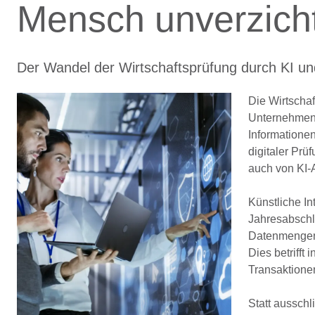
Mensch unverzicht
Der Wandel der Wirtschaftsprüfung durch KI u
Die Wirtschaf
Unternehmen 
Informatione
digitaler Pr
auch von
KI‑
Künstliche In
Jahresabschl
Datenmengen 
Dies betriff
Transaktione
Statt aussch