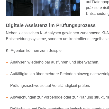
auf Datenpop
präzisere ris
Entscheidung
D
igitale Assistenz im Prüfungsprozess
Neben klassischen KI
‑
Analysen gewinnen zunehmend
KI‑
Entscheidungssysteme, sondern um
kontrollierte, regelbas
KI
‑
Agenten können zum Beispiel:
Analysen wiederholbar ausführen und überwachen,
Auffälligkeiten über mehrere Perioden hinweg nachverfol
Prüfungsnachweise auf Vollständigkeit prüfen,
Abweichungen zur Vorperiode oder zur Planung strukturi
Prüfschritte und Dokumentationen logisch miteinander ve