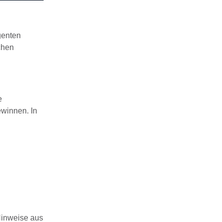
genten
ichen
e
ewinnen.
In
Hinweise aus