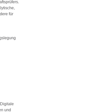
aftsprüfers
.
lytische,
dere für
ngslegung
Digitale
en und