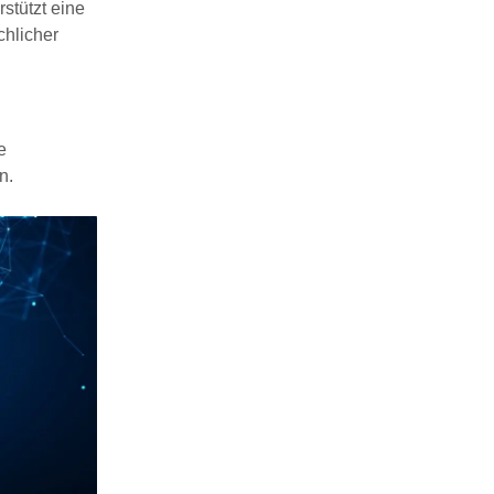
stützt eine
chlicher
e
n.