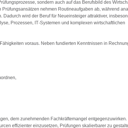
f Prüfungsprozesse, sondern auch auf das
Berufsbild des Wirtsch
en Prüfungsansätzen nehmen
Routineaufgaben ab, während
ana
. Dadurch wird der Beruf für
Neueinsteiger attraktiver
, insbeson
lyse, Prozessen, IT
‑
Systemen und komplexen wirtschaftlichen
 Fähigkeiten
voraus. Neben fundierten Kenntnissen in Rechnu
zuordnen,
itragen, dem zunehmenden
Fachkräftemangel
entgegenzuwirken. 
en effizienter einzusetzen, Prüfungen skalierbarer zu gestalt