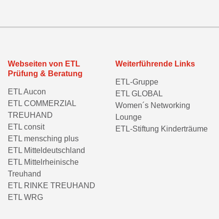
Webseiten von ETL
Weiterführende Links
Prüfung & Beratung
ETL-Gruppe
ETL Aucon
ETL GLOBAL
ETL COMMERZIAL
Women´s Networking
TREUHAND
Lounge
ETL consit
ETL-Stiftung Kinderträume
ETL mensching plus
ETL Mitteldeutschland
ETL Mittelrheinische
Treuhand
ETL RINKE TREUHAND
ETL WRG