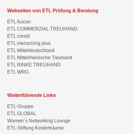
Webseiten von ETL Prüfung & Beratung
ETL Aucon
ETL COMMERZIAL TREUHAND
ETL consit
ETL mensching plus
ETL Mitteldeutschland
ETL Mittelrheinische Treuhand
ETL RINKE TREUHAND
ETL WRG
Weiterführende Links
ETL-Gruppe
ETL GLOBAL
Women´s Networking Lounge
ETL-Stiftung Kinderträume