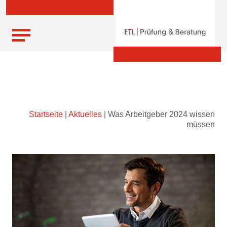
Skip
Startseite
|
Aktuelles
|
Was Arbeitgeber 2024 wissen
to
müssen
content