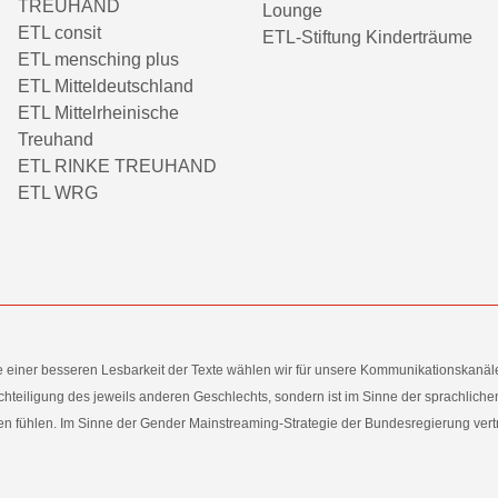
TREUHAND
Lounge
ETL consit
ETL-Stiftung Kinderträume
ETL mensching plus
ETL Mitteldeutschland
ETL Mittelrheinische
Treuhand
ETL RINKE TREUHAND
ETL WRG
e einer besseren Lesbarkeit der Texte wählen wir für unsere Kommunikationskanäl
hteiligung des jeweils anderen Geschlechts, sondern ist im Sinne der sprachlich
 fühlen. Im Sinne der Gender Mainstreaming-Strategie der Bundesregierung vertret