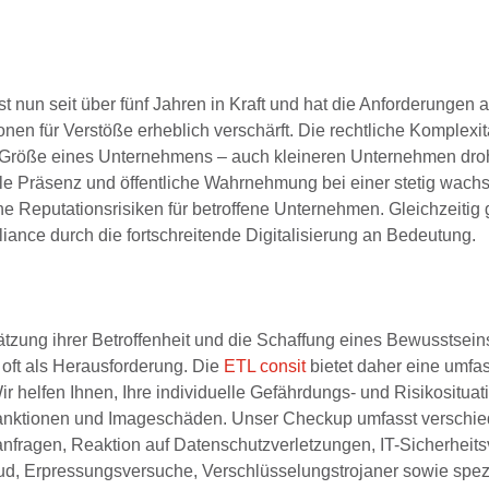
un seit über fünf Jahren in Kraft und hat die Anforderungen 
n für Verstöße erheblich verschärft. Die rechtliche Komplexit
 Größe eines Unternehmens – auch kleineren Unternehmen dr
 Präsenz und öffentliche Wahrnehmung bei einer stetig wach
he Reputationsrisiken für betroffene Unternehmen. Gleichzeiti
ance durch die fortschreitende Digitalisierung an Bedeutung.
ätzung ihrer Betroffenheit und die Schaffung eines Bewusstseins
 oft als Herausforderung. Die
ETL consit
bietet daher eine umf
ir helfen Ihnen, Ihre individuelle Gefährdungs- und Risikosituat
 Sanktionen und Imageschäden. Unser Checkup umfasst verschi
nfragen, Reaktion auf Datenschutzverletzungen, IT-Sicherheits
d, Erpressungsversuche, Verschlüsselungstrojaner sowie spez