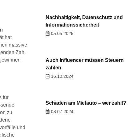
Nachhaltigkeit, Datenschutz und
Informationssicherheit
an
05.05.2025
ät hat
ohen massive
senden Zahl
g gewinnen
Auch Influencer müssen Steuern
zahlen
16.10.2024
 für
Schaden am Mietauto – wer zahlt?
assende
08.07.2024
ion zu
edene
vorfälle und
ifische