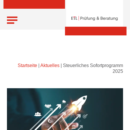
Skip
Startseite
|
Aktuelles
|
Steuerliches Sofortprogramm
to
2025
content