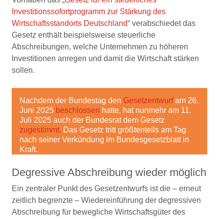
Investitionssofortprogramm zur Stärkung des
Wirtschaftsstandorts Deutschland
“ verabschiedet das
Gesetz enthält beispielsweise steuerliche
Abschreibungen, welche Unternehmen zu höheren
Investitionen anregen und damit die Wirtschaft stärken
sollen.
Nachdem der Bundestag den
Gesetzentwurf
am 26.
Juni 2025
beschlossen
hatte, hat nunmehr am 11.
Juli 2025 auch der Bundesrat dem Gesetz
zugestimmt.
Das Gesetz tritt größtenteils am Tag
nach seiner Verkündung im Bundesgesetzblatt in
Kraft.
Degressive Abschreibung wieder möglich
Ein zentraler Punkt des Gesetzentwurfs ist die – erneut
zeitlich begrenzte – Wiedereinführung der degressiven
Abschreibung für bewegliche Wirtschaftsgüter des