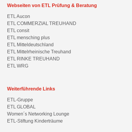
Webseiten von ETL Prüfung & Beratung
ETL Aucon
ETL COMMERZIAL TREUHAND
ETL consit
ETL mensching plus
ETL Mitteldeutschland
ETL Mittelrheinische Treuhand
ETL RINKE TREUHAND
ETL WRG
Weiterführende Links
ETL-Gruppe
ETL GLOBAL
Women´s Networking Lounge
ETL-Stiftung Kinderträume