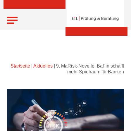
Skip
Startseite
|
Aktuelles
|
9. MaRisk-Novelle: BaFin schafft
to
mehr Spielraum für Banken
content