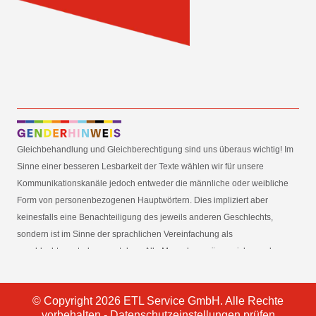
Gleichbehandlung und Gleichberechtigung sind uns überaus wichtig! Im
Sinne einer besseren Lesbarkeit der Texte wählen wir für unsere
Kommunikationskanäle jedoch entweder die männliche oder weibliche
Form von personenbezogenen Hauptwörtern. Dies impliziert aber
keinesfalls eine Benachteiligung des jeweils anderen Geschlechts,
sondern ist im Sinne der sprachlichen Vereinfachung als
geschlechtsneutral zu verstehen. Alle Menschen mögen sich von den
Inhalten unserer Informationskanäle gleichermaßen angesprochen
fühlen. Im Sinne der Gender Mainstreaming-Strategie der
© Copyright 2026 ETL Service GmbH. Alle Rechte
Bundesregierung vertreten wir ausdrücklich eine Politik der
vorbehalten -
Datenschutzeinstellungen prüfen