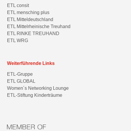
ETL consit
ETL mensching plus
ETL Mitteldeutschland
ETL Mittelrheinische Treuhand
ETL RINKE TREUHAND
ETL WRG
Weiterführende Links
ETL-Gruppe
ETL GLOBAL
Women´s Networking Lounge
ETL-Stiftung Kinderträume