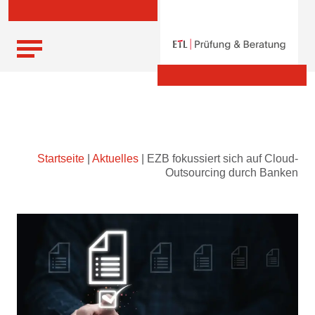
Skip
Startseite
|
Aktuelles
|
EZB fokussiert sich auf Cloud-
to
Outsourcing durch Banken
content