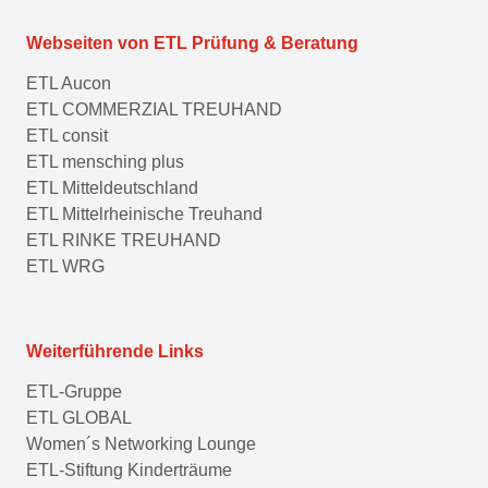
Webseiten von ETL Prüfung & Beratung
ETL Aucon
ETL COMMERZIAL TREUHAND
ETL consit
ETL mensching plus
ETL Mitteldeutschland
ETL Mittelrheinische Treuhand
ETL RINKE TREUHAND
ETL WRG
Weiterführende Links
ETL-Gruppe
ETL GLOBAL
Women´s Networking Lounge
ETL-Stiftung Kinderträume