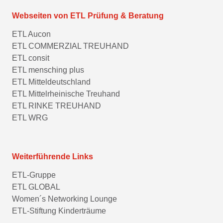
Webseiten von ETL Prüfung & Beratung
ETL Aucon
ETL COMMERZIAL TREUHAND
ETL consit
ETL mensching plus
ETL Mitteldeutschland
ETL Mittelrheinische Treuhand
ETL RINKE TREUHAND
ETL WRG
Weiterführende Links
ETL-Gruppe
ETL GLOBAL
Women´s Networking Lounge
ETL-Stiftung Kinderträume