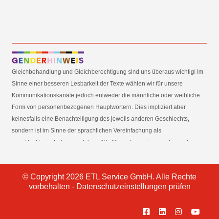
Gleichbehandlung und Gleichberechtigung sind uns überaus wichtig! Im
Sinne einer besseren Lesbarkeit der Texte wählen wir für unsere
Kommunikationskanäle jedoch entweder die männliche oder weibliche
Form von personenbezogenen Hauptwörtern. Dies impliziert aber
keinesfalls eine Benachteiligung des jeweils anderen Geschlechts,
sondern ist im Sinne der sprachlichen Vereinfachung als
geschlechtsneutral zu verstehen. Alle Menschen mögen sich von den
Inhalten unserer Informationskanäle gleichermaßen angesprochen
fühlen. Im Sinne der Gender Mainstreaming-Strategie der
© Copyright 2026 ETL Service GmbH. Alle Rechte
Bundesregierung vertreten wir ausdrücklich eine Politik der
vorbehalten -
Datenschutzeinstellungen prüfen
gleichstellungssensiblen Informationsvermittlung.