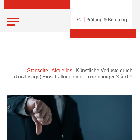
Skip
Startseite
|
Aktuelles
|
Künstliche Verluste durch
to
(kurzfristige) Einschaltung einer Luxemburger S.à r.l.?
content