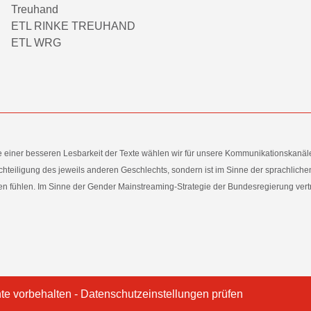
Treuhand
ETL RINKE TREUHAND
ETL WRG
e einer besseren Lesbarkeit der Texte wählen wir für unsere Kommunikationskanäl
hteiligung des jeweils anderen Geschlechts, sondern ist im Sinne der sprachlich
 fühlen. Im Sinne der Gender Mainstreaming-Strategie der Bundesregierung vertret
te vorbehalten -
Datenschutzeinstellungen prüfen