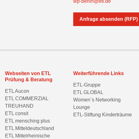
wp-berlin@etl.de
Anfrage absenden (RFP)
Webseiten von ETL
Weiterführende Links
Prüfung & Beratung
ETL-Gruppe
ETL Aucon
ETL GLOBAL
ETL COMMERZIAL
Women´s Networking
TREUHAND
Lounge
ETL consit
ETL-Stiftung Kinderträume
ETL mensching plus
ETL Mitteldeutschland
ETL Mittelrheinische