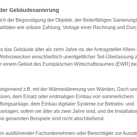
 der Gebäudesanierung
lich der Begünstigung der Objekte, der förderfähigen Sanierung
alitäten wie unbare Zahlung, Vorlage einer Rechnung und Dur
s das Gebäude älter als zehn Jahre ist, der Antragsteller Allein-
Wohnzwecken einschließlich unentgeltlicher Teil-Überlassung 
er einem Gebiet des Europäischen Wirtschaftsraumes (EWR) bef
d, beginnend z.B. mit der Wärmedämmung von Wänden, Dach un
üren, dem Ersatz oder erstmaligen Einbau von sommerlichem
tungsanlage, dem Einbau digitaler Systeme zur Betriebs- und
gen, sofern sie älter als zwei Jahre sind, und die Installation
e genannten Beispiele sind nicht abschließend.
en ausführender Fachunternehmen oder Berechtigter zur Ausste