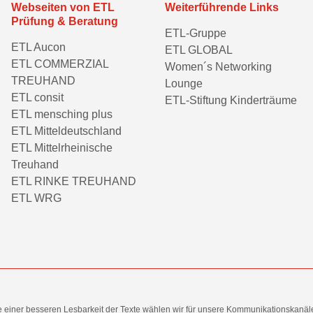
Webseiten von ETL
Weiterführende Links
Prüfung & Beratung
ETL-Gruppe
ETL Aucon
ETL GLOBAL
ETL COMMERZIAL
Women´s Networking
TREUHAND
Lounge
ETL consit
ETL-Stiftung Kinderträume
ETL mensching plus
ETL Mitteldeutschland
ETL Mittelrheinische
Treuhand
ETL RINKE TREUHAND
ETL WRG
e einer besseren Lesbarkeit der Texte wählen wir für unsere Kommunikationskanäl