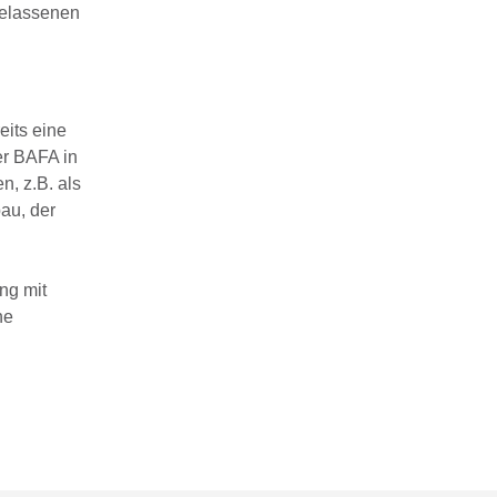
gelassenen
eits eine
er BAFA in
, z.B. als
au, der
ng mit
he