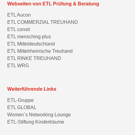
Webseiten von ETL Prüfung & Beratung
ETL Aucon
ETL COMMERZIAL TREUHAND
ETL consit
ETL mensching plus
ETL Mitteldeutschland
ETL Mittelrheinische Treuhand
ETL RINKE TREUHAND
ETL WRG
Weiterführende Links
ETL-Gruppe
ETL GLOBAL
Women´s Networking Lounge
ETL-Stiftung Kinderträume