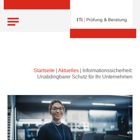
Skip
Startseite
|
Aktuelles
|
Informationssicherheit:
to
Unabdingbarer Schutz für Ihr Unternehmen
content