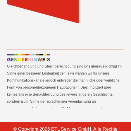
Gleichbehandlung und Gleichberechtigung sind uns überaus wichtig! Im
Sinne einer besseren Lesbarkeit der Texte wählen wir für unsere
Kommunikationskanäle jedoch entweder die männliche oder weibliche
Form von personenbezogenen Hauptwörtern. Dies impliziert aber
keinesfalls eine Benachteiligung des jeweils anderen Geschlechts,
sondern ist im Sinne der sprachlichen Vereinfachung als
geschlechtsneutral zu verstehen. Alle Menschen mögen sich von den
Inhalten unserer Informationskanäle gleichermaßen angesprochen
fühlen. Im Sinne der Gender Mainstreaming-Strategie der
© Copyright 2026 ETL Service GmbH. Alle Rechte
Bundesregierung vertreten wir ausdrücklich eine Politik der