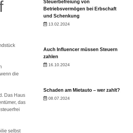
f
Steuerbefreiung von
Betriebsvermögen bei Erbschaft
und Schenkung
13.02.2024
ndstück
Auch Influencer müssen Steuern
zahlen
16.10.2024
h
 wenn die
Schaden am Mietauto – wer zahlt?
nd. Das Haus
08.07.2024
entümer, das
steuerfrei
lie selbst