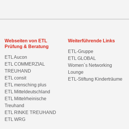
Webseiten von ETL
Weiterführende Links
Prüfung & Beratung
ETL-Gruppe
ETL Aucon
ETL GLOBAL
ETL COMMERZIAL
Women´s Networking
TREUHAND
Lounge
ETL consit
ETL-Stiftung Kinderträume
ETL mensching plus
ETL Mitteldeutschland
ETL Mittelrheinische
Treuhand
ETL RINKE TREUHAND
ETL WRG