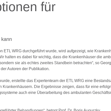
tionen für
 kann
g von ETL WRG durchgeführt wurde, wird aufgezeigt, wie Kranken
ir halten es dabei für wichtig, dass die Krankenhäuser die am
sondern sie als echtes zweites Standbein betrachten“, so Georg
der Autoren der Publikation.
icht wurde, erstellte das Expertenteam der ETL WRG eine Bestand
n Krankenhäusern. Die Ergebnisse zeigen, dass für eine erfolg
gssysteme auch eine Überarbeitung des ambulanten Geschäfts
hgeführter Behandlungen“, betont Prof. Dr. Boris Augurzky,