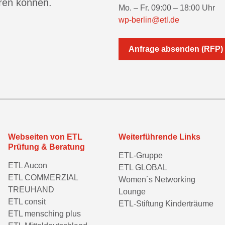
eren können.
Mo. – Fr. 09:00 – 18:00 Uhr
wp-berlin@etl.de
Anfrage absenden (RFP)
Webseiten von ETL
Weiterführende Links
Prüfung & Beratung
ETL-Gruppe
ETL Aucon
ETL GLOBAL
ETL COMMERZIAL
Women´s Networking
TREUHAND
Lounge
ETL consit
ETL-Stiftung Kinderträume
ETL mensching plus