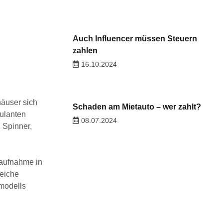
Auch Influencer müssen Steuern
zahlen
16.10.2024
häuser sich
Schaden am Mietauto – wer zahlt?
bulanten
08.07.2024
 Spinner,
saufnahme in
reiche
modells