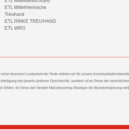
ETL Mitteldeutschland
ETL Mittelrheinische
Treuhand
ETL RINKE TREUHAND
ETL WRG
e einer besseren Lesbarkeit der Texte wählen wir für unsere Kommunikationskanäl
hteiligung des jeweils anderen Geschlechts, sondern ist im Sinne der sprachlich
 fühlen. Im Sinne der Gender Mainstreaming-Strategie der Bundesregierung vertret