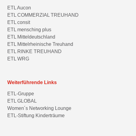
ETL Aucon
ETL COMMERZIAL TREUHAND
ETL consit
ETL mensching plus
ETL Mitteldeutschland
ETL Mittelrheinische Treuhand
ETL RINKE TREUHAND
ETL WRG
Weiterführende Links
ETL-Gruppe
ETL GLOBAL
Women´s Networking Lounge
ETL-Stiftung Kinderträume