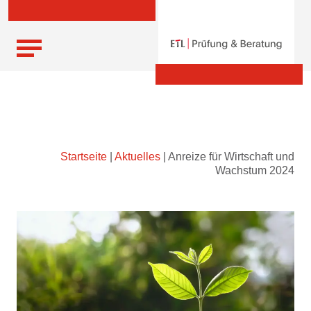
Skip
Startseite
|
Aktuelles
|
Anreize für Wirtschaft und
to
Wachstum 2024
content