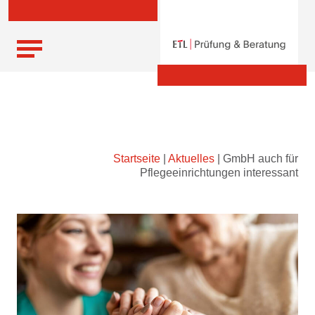
Skip
Startseite
|
Aktuelles
|
GmbH auch für
to
Pflegeeinrichtungen interessant
content