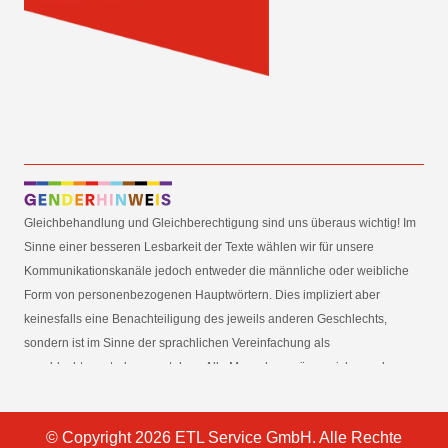
Gleichbehandlung und Gleichberechtigung sind uns überaus wichtig! Im
Sinne einer besseren Lesbarkeit der Texte wählen wir für unsere
Kommunikationskanäle jedoch entweder die männliche oder weibliche
Form von personenbezogenen Hauptwörtern. Dies impliziert aber
keinesfalls eine Benachteiligung des jeweils anderen Geschlechts,
sondern ist im Sinne der sprachlichen Vereinfachung als
geschlechtsneutral zu verstehen. Alle Menschen mögen sich von den
Inhalten unserer Informationskanäle gleichermaßen angesprochen
fühlen. Im Sinne der Gender Mainstreaming-Strategie der
© Copyright 2026 ETL Service GmbH. Alle Rechte
Bundesregierung vertreten wir ausdrücklich eine Politik der