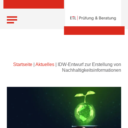
Skip
Startseite
|
Aktuelles
|
IDW-Entwurf zur Erstellung von
to
Nachhaltigkeitsinformationen
content