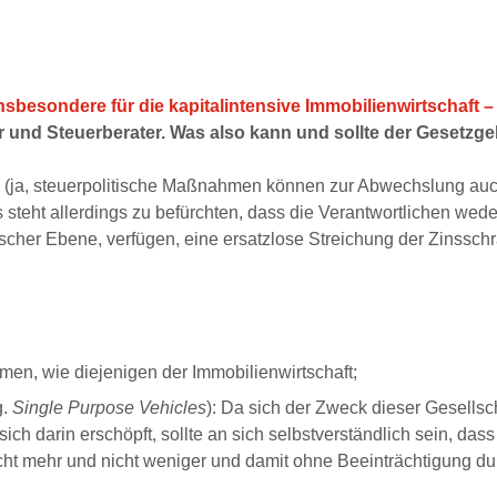
nsbesondere für die kapitalintensive Immobilienwirtschaft – 
er und Steuerberater. Was also kann und sollte der Gesetzg
ten (ja, steuerpolitische Maßnahmen können zur Abwechslung au
 steht allerdings zu befürchten, dass die Verantwortlichen wed
ischer Ebene, verfügen, eine ersatzlose Streichung der Zinssch
men, wie diejenigen der Immobilienwirtschaft;
g.
Single Purpose Vehicles
): Da sich der Zweck dieser Gesellsc
ich darin erschöpft, sollte an sich selbstverständlich sein, dass
cht mehr und nicht weniger und damit ohne Beeinträchtigung du