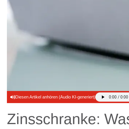
Diesen Artikel anhören (Audio KI-generiert)
Zinsschranke: Was