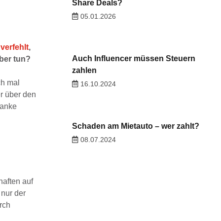
Share Deals?
05.01.2026
verfehlt
,
Auch Influencer müssen Steuern
eber tun?
zahlen
ch mal
16.10.2024
er über den
ranke
Schaden am Mietauto – wer zahlt?
08.07.2024
haften auf
 nur der
rch