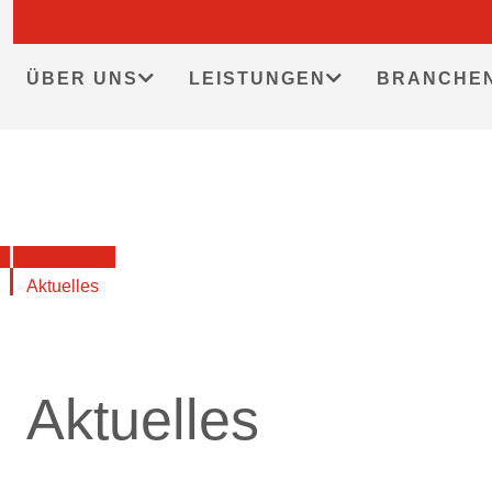
Skip
to
content
ÜBER UNS
LEISTUNGEN
BRANCHE
Aktuelles
Aktuelles