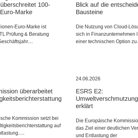
überschreitet 100-
Blick auf die entschei
n-Euro-Marke
Bausteine
lionen-Euro-Marke ist
Die Nutzung von Cloud-Lös
TL Prüfung & Beratung
sich in Finanzunternehmen 
 Geschäftsjahr…
einer technischen Option z
24.06.2026
ssion überarbeitet
ESRS E2:
gkeitsberichterstattung
Umweltverschmutzung 
erklärt
sche Kommission setzt bei
Die Europäische Kommission
tigkeitsberichterstattung auf
das Ziel einer deutlichen V
ntlastung….
und Entlastung der