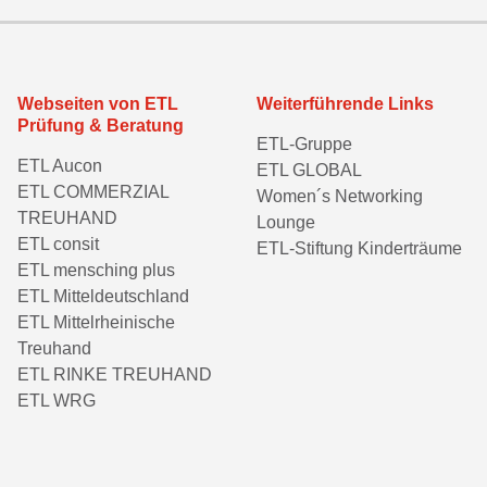
Webseiten von ETL
Weiterführende Links
Prüfung & Beratung
ETL-Gruppe
ETL Aucon
ETL GLOBAL
ETL COMMERZIAL
Women´s Networking
TREUHAND
Lounge
ETL consit
ETL-Stiftung Kinderträume
ETL mensching plus
ETL Mitteldeutschland
ETL Mittelrheinische
Treuhand
ETL RINKE TREUHAND
ETL WRG