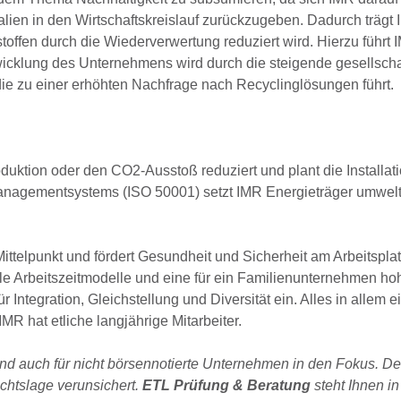
alien in den Wirtschaftskreislauf zurückzugeben. Dadurch trägt 
offen durch die Wiederverwertung reduziert wird. Hierzu führt
twicklung des Unternehmens wird durch die steigende gesellscha
die zu einer erhöhten Nachfrage nach Recyclinglösungen führt.
uktion oder den CO2-Ausstoß reduziert und plant die Installati
managementsystems (ISO 50001) setzt IMR Energieträger umwe
 Mittelpunkt und fördert Gesundheit und Sicherheit am Arbeitspla
le Arbeitszeitmodelle und eine für ein Familienunternehmen ho
ntegration, Gleichstellung und Diversität ein. Alles in allem e
MR hat etliche langjährige Mitarbeiter.
nd auch für nicht börsennotierte Unternehmen in den Fokus. D
chtslage verunsichert.
ETL Prüfung & Beratung
steht Ihnen in