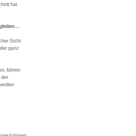
ritt hat
gleiten…
cher Sicht
eder ganz
en, führen
 der
werden
pezialisiert