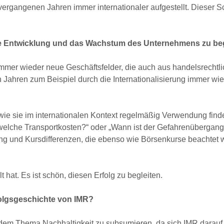
rgangenen Jahren immer internationaler aufgestellt. Dieser Sch
ie Entwicklung und das Wachstum des Unternehmens zu be
mer wieder neue Geschäftsfelder, die auch aus handelsrechtli
n Jahren zum Beispiel durch die Internationalisierung immer wi
 wie sie im internationalen Kontext regelmäßig Verwendung find
welche Transportkosten?“ oder „Wann ist der Gefahrenübergang
 und Kursdifferenzen, die ebenso wie Börsenkurse beachtet 
t hat. Es ist schön, diesen Erfolg zu begleiten.
folgsgeschichte von IMR?
 dem Thema Nachhaltigkeit zu subsumieren, da sich IMR darauf s