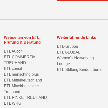
Webseiten von ETL
Weiterführende Links
Prüfung & Beratung
ETL-Gruppe
ETL Aucon
ETL GLOBAL
ETL COMMERZIAL
Women´s Networking
TREUHAND
Lounge
ETL consit
ETL-Stiftung Kinderträume
ETL mensching plus
ETL Mitteldeutschland
ETL Mittelrheinische
Treuhand
ETL RINKE TREUHAND
ETL WRG