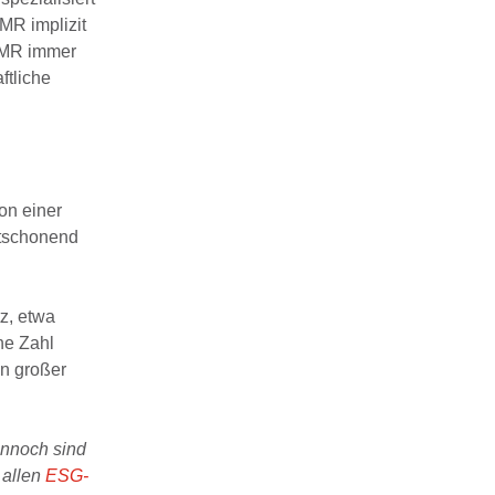
IMR implizit
 IMR immer
ftliche
on einer
ltschonend
tz, etwa
he Zahl
in großer
ennoch sind
 allen
ESG-