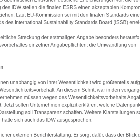
g des IDW stellen die finalen ESRS einen akzeptablen Komprom
iehen. Laut EU-Kommission sei mit den finalen Standards ein
s des International Sustainability Standards Board (ISSB) erre
 zeitliche Streckung der erstmaligen Angabe besonders herausfo
tsvorbehaltes einzelner Angabepflichten; die Umwandlung von
en
onen unabhängig von ihrer Wesentlichkeit wird größtenteils auf
Wesentlichkeitsvorbehalt. An diesem Schritt war in den vergan
nternehmen müssen wegen des Wesentlichkeitsvorbehalts Angab
nd. Jetzt sollen Unternehmen explizit erklären, welche Datenpu
rstellung soll Transparenz schaffen. Weitere Klarstellungen so
ür hatte sich auch das IDW ausgesprochen.
icher externen Berichterstattung. Er sorgt dafür, dass der Blick 