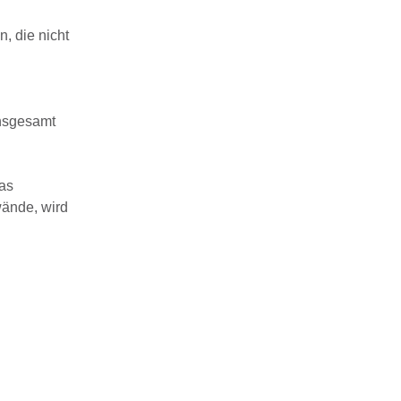
, die nicht
insgesamt
das
wände, wird