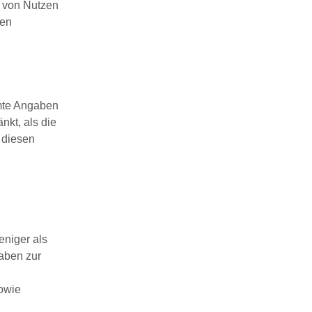
n von Nutzen
ren
mmte Angaben
nkt, als die
 diesen
niger als
gaben zur
owie