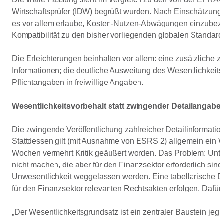
Wirtschaftsprüfer (IDW) begrüßt wurden. Nach Einschätzun
es vor allem erlaube, Kosten-Nutzen-Abwägungen einzubez
Kompatibilität zu den bisher vorliegenden globalen Standard
Die Erleichterungen beinhalten vor allem: eine zusätzliche
Informationen; die deutliche Ausweitung des Wesentlichkei
Pflichtangaben in freiwillige Angaben.
Wesentlichkeitsvorbehalt statt zwingender Detailangab
Die zwingende Veröffentlichung zahlreicher Detailinformati
Stattdessen gilt (mit Ausnahme von ESRS 2) allgemein ein 
Wochen vermehrt Kritik geäußert worden. Das Problem: U
nicht machen, die aber für den Finanzsektor erforderlich si
Unwesentlichkeit weggelassen werden. Eine tabellarische Da
für den Finanzsektor relevanten Rechtsakten erfolgen. Daf
„Der Wesentlichkeitsgrundsatz ist ein zentraler Baustein jegl