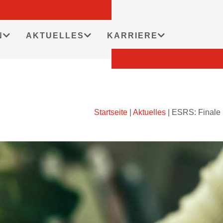
N
AKTUELLES
KARRIERE
Startseite
|
Aktuelles
|
ESRS: Finale S