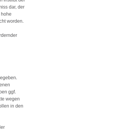
iss dar, der
e hohe
icht worden.
rdernder
gegeben.
genen
en ggf.
nkte wegen
llen in den
der