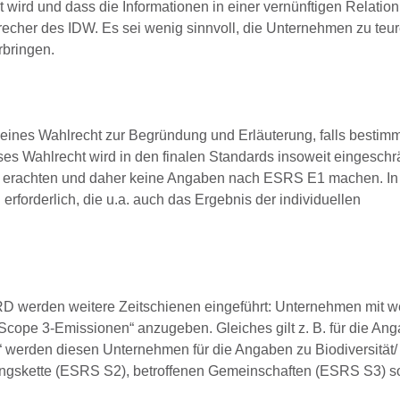
lt wird und dass die Informationen in einer vernünftigen Relatio
echer des IDW. Es sei wenig sinnvoll, die Unternehmen zu teu
rbringen.
meines Wahlrecht zur Begründung und Erläuterung, falls besti
s Wahlrecht wird in den finalen Standards insoweit eingeschrä
h erachten und daher keine Angaben nach ESRS E1 machen. In
rforderlich, die u.a. auch das Ergebnis der individuellen
D werden weitere Zeitschienen eingeführt: Unternehmen mit we
„Scope 3-Emissionen“ anzugeben. Gleiches gilt z. B. für die An
 werden diesen Unternehmen für die Angaben zu Biodiversität/
ungskette (ESRS S2), betroffenen Gemeinschaften (ESRS S3) s