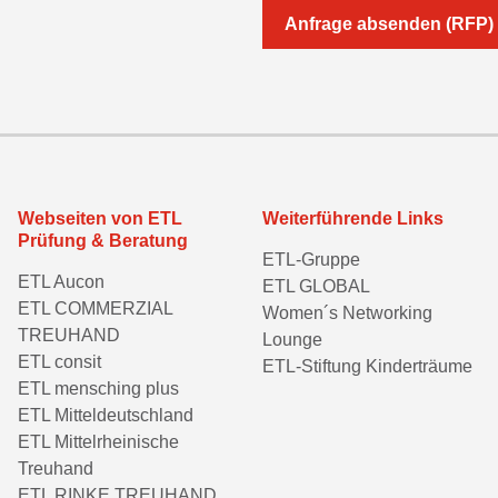
Anfrage absenden (RFP)
Webseiten von ETL
Weiterführende Links
Prüfung & Beratung
ETL-Gruppe
ETL Aucon
ETL GLOBAL
ETL COMMERZIAL
Women´s Networking
TREUHAND
Lounge
ETL consit
ETL-Stiftung Kinderträume
ETL mensching plus
ETL Mitteldeutschland
ETL Mittelrheinische
Treuhand
ETL RINKE TREUHAND