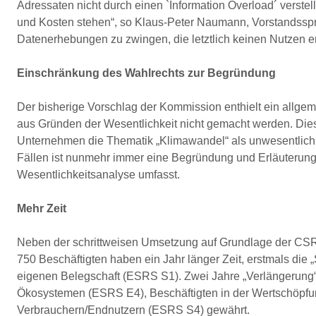
Adressaten nicht durch einen `Information Overload´ verstel
und Kosten stehen“, so Klaus-Peter Naumann, Vorstandsspr
Datenerhebungen zu zwingen, die letztlich keinen Nutzen e
Einschränkung des Wahlrechts zur Begründung
Der bisherige Vorschlag der Kommission enthielt ein allge
aus Gründen der Wesentlichkeit nicht gemacht werden. Diese
Unternehmen die Thematik „Klimawandel“ als unwesentlic
Fällen ist nunmehr immer eine Begründung und Erläuterung e
Wesentlichkeitsanalyse umfasst.
Mehr Zeit
Neben der schrittweisen Umsetzung auf Grundlage der CSR
750 Beschäftigten haben ein Jahr länger Zeit, erstmals die 
eigenen Belegschaft (ESRS S1). Zwei Jahre „Verlängerung“
Ökosystemen (ESRS E4), Beschäftigten in der Wertschöpf
Verbrauchern/Endnutzern (ESRS S4) gewährt.