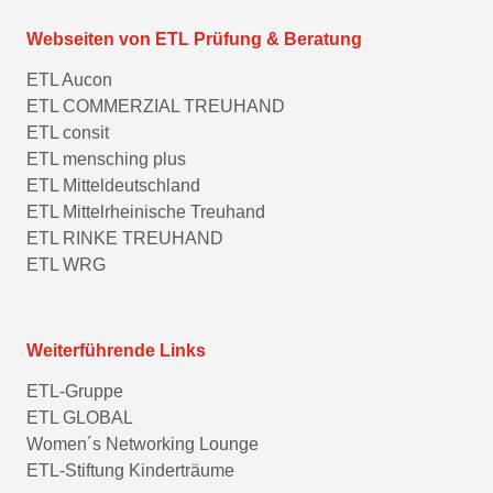
Webseiten von ETL Prüfung & Beratung
ETL Aucon
ETL COMMERZIAL TREUHAND
ETL consit
ETL mensching plus
ETL Mitteldeutschland
ETL Mittelrheinische Treuhand
ETL RINKE TREUHAND
ETL WRG
Weiterführende Links
ETL-Gruppe
ETL GLOBAL
Women´s Networking Lounge
ETL-Stiftung Kinderträume