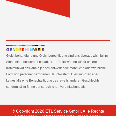
Gleichbehandlung und Gleichberechtigung sind uns überaus wichtig! Im
Sinne einer besseren Lesbarkeit der Texte wählen wir für unsere
Kommunikationskanäle jedoch entweder die männliche oder weibliche
Form von personenbezogenen Hauptwörtern. Dies impliziert aber
keinesfalls eine Benachteiligung des jeweils anderen Geschlechts,
sondern ist im Sinne der sprachlichen Vereinfachung als
geschlechtsneutral zu verstehen. Alle Menschen mögen sich von den
Inhalten unserer Informationskanäle gleichermaßen angesprochen
fühlen. Im Sinne der Gender Mainstreaming-Strategie der
© Copyright 2026 ETL Service GmbH. Alle Rechte
Bundesregierung vertreten wir ausdrücklich eine Politik der