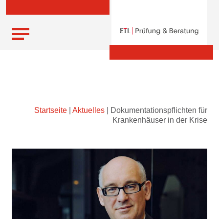
Skip
Startseite
|
Aktuelles
|
Dokumentationspflichten für
to
Krankenhäuser in der Krise
content