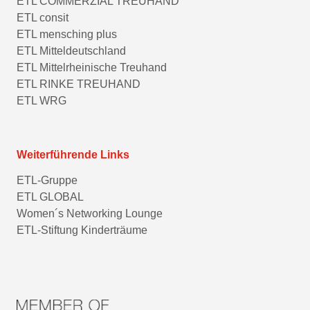
ETL COMMERZIAL TREUHAND
ETL consit
ETL mensching plus
ETL Mitteldeutschland
ETL Mittelrheinische Treuhand
ETL RINKE TREUHAND
ETL WRG
Weiterführende Links
ETL-Gruppe
ETL GLOBAL
Women´s Networking Lounge
ETL-Stiftung Kinderträume