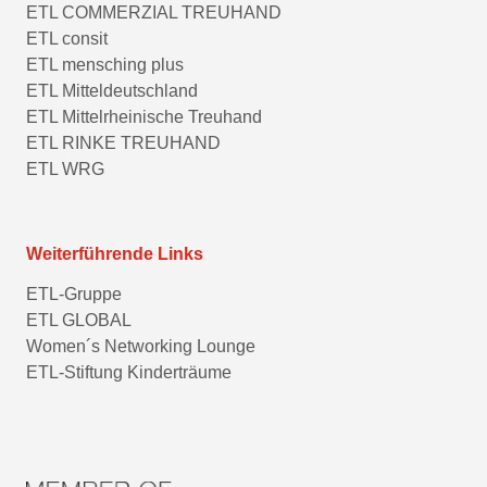
ETL COMMERZIAL TREUHAND
ETL consit
ETL mensching plus
ETL Mitteldeutschland
ETL Mittelrheinische Treuhand
ETL RINKE TREUHAND
ETL WRG
Weiterführende Links
ETL-Gruppe
ETL GLOBAL
Women´s Networking Lounge
ETL-Stiftung Kinderträume