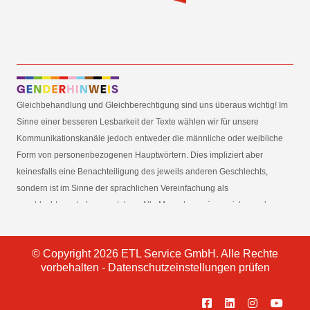
Gleichbehandlung und Gleichberechtigung sind uns überaus wichtig! Im
Sinne einer besseren Lesbarkeit der Texte wählen wir für unsere
Kommunikationskanäle jedoch entweder die männliche oder weibliche
Form von personenbezogenen Hauptwörtern. Dies impliziert aber
keinesfalls eine Benachteiligung des jeweils anderen Geschlechts,
sondern ist im Sinne der sprachlichen Vereinfachung als
geschlechtsneutral zu verstehen. Alle Menschen mögen sich von den
Inhalten unserer Informationskanäle gleichermaßen angesprochen
fühlen. Im Sinne der Gender Mainstreaming-Strategie der
© Copyright 2026 ETL Service GmbH. Alle Rechte
Bundesregierung vertreten wir ausdrücklich eine Politik der
vorbehalten -
Datenschutzeinstellungen prüfen
gleichstellungssensiblen Informationsvermittlung.