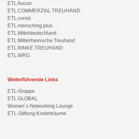
ETL Aucon
ETL COMMERZIAL TREUHAND
ETL consit
ETL mensching plus
ETL Mitteldeutschland
ETL Mittelrheinische Treuhand
ETL RINKE TREUHAND
ETL WRG
Weiterführende Links
ETL-Gruppe
ETL GLOBAL
Women´s Networking Lounge
ETL-Stiftung Kinderträume