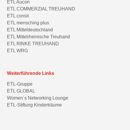
ETL Aucon
ETL COMMERZIAL TREUHAND
ETL consit
ETL mensching plus
ETL Mitteldeutschland
ETL Mittelrheinische Treuhand
ETL RINKE TREUHAND
ETL WRG
Weiterführende Links
ETL-Gruppe
ETL GLOBAL
Women´s Networking Lounge
ETL-Stiftung Kinderträume