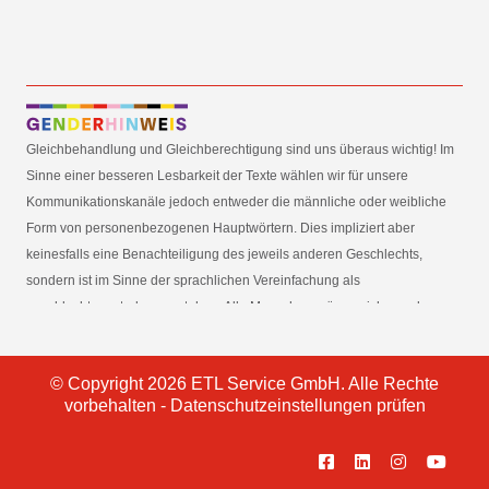
Gleichbehandlung und Gleichberechtigung sind uns überaus wichtig! Im
Sinne einer besseren Lesbarkeit der Texte wählen wir für unsere
Kommunikationskanäle jedoch entweder die männliche oder weibliche
Form von personenbezogenen Hauptwörtern. Dies impliziert aber
keinesfalls eine Benachteiligung des jeweils anderen Geschlechts,
sondern ist im Sinne der sprachlichen Vereinfachung als
geschlechtsneutral zu verstehen. Alle Menschen mögen sich von den
Inhalten unserer Informationskanäle gleichermaßen angesprochen
fühlen. Im Sinne der Gender Mainstreaming-Strategie der
© Copyright 2026 ETL Service GmbH. Alle Rechte
Bundesregierung vertreten wir ausdrücklich eine Politik der
vorbehalten -
Datenschutzeinstellungen prüfen
gleichstellungssensiblen Informationsvermittlung.