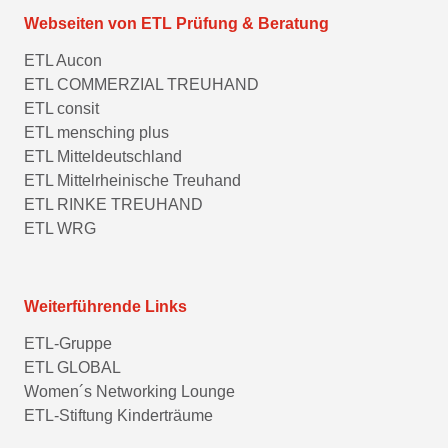
Webseiten von ETL Prüfung & Beratung
ETL Aucon
ETL COMMERZIAL TREUHAND
ETL consit
ETL mensching plus
ETL Mitteldeutschland
ETL Mittelrheinische Treuhand
ETL RINKE TREUHAND
ETL WRG
Weiterführende Links
ETL-Gruppe
ETL GLOBAL
Women´s Networking Lounge
ETL-Stiftung Kinderträume