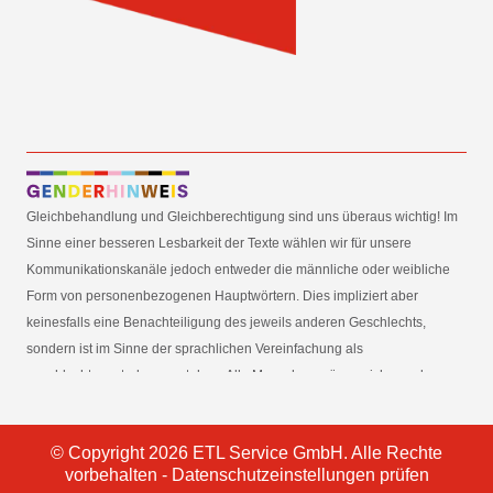
Gleichbehandlung und Gleichberechtigung sind uns überaus wichtig! Im
Sinne einer besseren Lesbarkeit der Texte wählen wir für unsere
Kommunikationskanäle jedoch entweder die männliche oder weibliche
Form von personenbezogenen Hauptwörtern. Dies impliziert aber
keinesfalls eine Benachteiligung des jeweils anderen Geschlechts,
sondern ist im Sinne der sprachlichen Vereinfachung als
geschlechtsneutral zu verstehen. Alle Menschen mögen sich von den
Inhalten unserer Informationskanäle gleichermaßen angesprochen
fühlen. Im Sinne der Gender Mainstreaming-Strategie der
© Copyright 2026 ETL Service GmbH. Alle Rechte
Bundesregierung vertreten wir ausdrücklich eine Politik der
vorbehalten -
Datenschutzeinstellungen prüfen
gleichstellungssensiblen Informationsvermittlung.