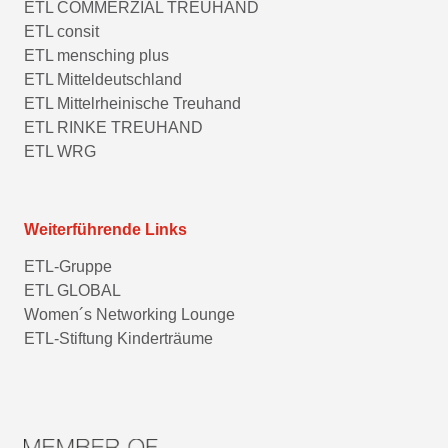
ETL COMMERZIAL TREUHAND
ETL consit
ETL mensching plus
ETL Mitteldeutschland
ETL Mittelrheinische Treuhand
ETL RINKE TREUHAND
ETL WRG
Weiterführende Links
ETL-Gruppe
ETL GLOBAL
Women´s Networking Lounge
ETL-Stiftung Kinderträume