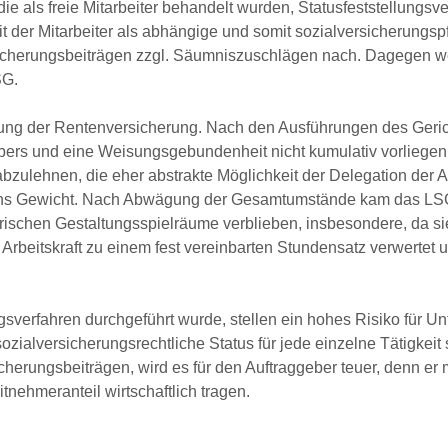
e als freie Mitarbeiter behandelt wurden, Statusfeststellungsv
t der Mitarbeiter als abhängige und somit sozialversicherungspf
sicherungsbeiträgen zzgl. Säumniszuschlägen nach. Dagegen w
SG.
ssung der Rentenversicherung. Nach den Ausführungen des Ger
ebers und eine Weisungsgebundenheit nicht kumulativ vorliegen. 
 abzulehnen, die eher abstrakte Möglichkeit der Delegation der A
d ins Gewicht. Nach Abwägung der Gesamtumstände kam das L
rischen Gestaltungsspielräume verblieben, insbesondere, da si
 Arbeitskraft zu einem fest vereinbarten Stundensatz verwertet 
lungsverfahren durchgeführt wurde, stellen ein hohes Risiko für 
ozialversicherungsrechtliche Status für jede einzelne Tätigkeit
herungsbeiträgen, wird es für den Auftraggeber teuer, denn er 
tnehmeranteil wirtschaftlich tragen.