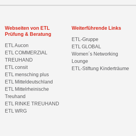
Webseiten von ETL
Weiterführende Links
Prüfung & Beratung
ETL-Gruppe
ETL Aucon
ETL GLOBAL
ETL COMMERZIAL
Women´s Networking
TREUHAND
Lounge
ETL consit
ETL-Stiftung Kinderträume
ETL mensching plus
ETL Mitteldeutschland
ETL Mittelrheinische
Treuhand
ETL RINKE TREUHAND
ETL WRG