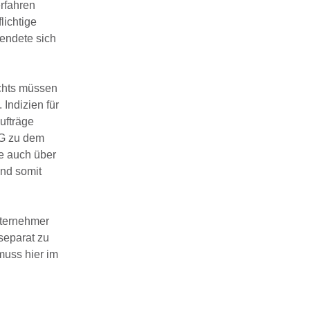
erfahren
lichtige
endete sich
ichts müssen
Indizien für
ufträge
SG zu dem
e auch über
und somit
Unternehmer
 separat zu
muss hier im